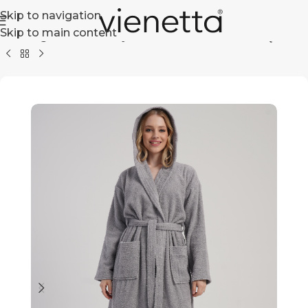
Skip to navigation
Skip to main content
Strona główna
Dla niej
Szlafroki
Bawełniane
Wiązane