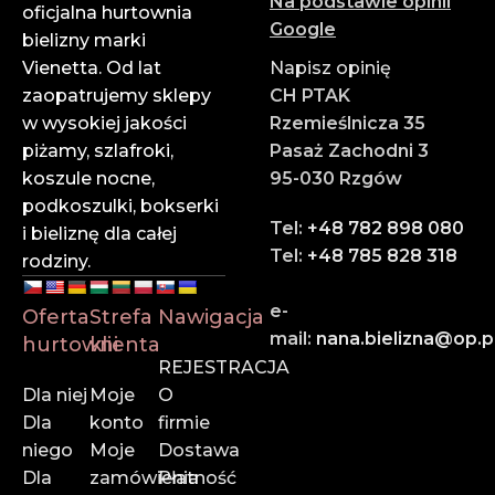
Na podstawie opinii
✔ Atrakcyjne ceny hurtowe
oficjalna hurtownia
Google
Zarabiaj więcej dzięki konkurencyjnym cenom i
bielizny marki
wysokim marżom.
Vienetta. Od lat
Napisz opinię
zaopatrujemy sklepy
CH PTAK
✔ Profesjonalna obsługa
w wysokiej jakości
Rzemieślnicza 35
Zespół doświadczonych doradców służy pomocą na
piżamy, szlafroki,
Pasaż Zachodni 3
każdym etapie zamówienia.
koszule nocne,
95-030 Rzgów
podkoszulki, bokserki
✔ Szybka wysyłka
Tel:
+48 782 898 080
i bieliznę dla całej
Dzięki sprawnej logistyce i współpracy z
Tel:
+48 785 828 318
rodziny.
renomowanymi firmami kurierskimi – Twoje
zamówienie dotrze na czas.
e-
Oferta
Strefa
Nawigacja
mail:
nana.bielizna@op.p
hurtowni
klienta
Zaufaj liderowi w branży hurtowej bielizny online.
REJESTRACJA
Dołącz do naszych klientów i rozwijaj swój biznes z
Dla niej
Moje
O
Vienettą!
Dla
konto
firmie
niego
Moje
Dostawa
📍
Rzemieślnicza 35, Pasaż Zachodni 3, 95-030 Rzgów
Dla
zamówienia
Płatność
📞
785 828 318