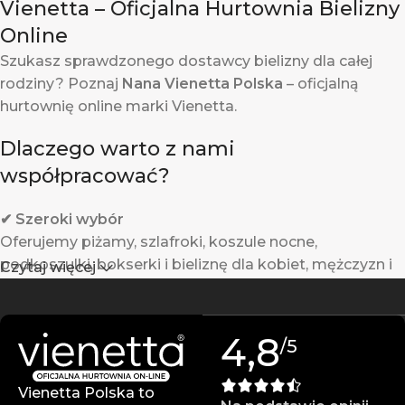
Vienetta – Oficjalna Hurtownia Bielizny
Online
Szukasz sprawdzonego dostawcy bielizny dla całej
rodziny? Poznaj
Nana Vienetta Polska
– oficjalną
hurtownię online marki Vienetta.
Dlaczego warto z nami
współpracować?
✔ Szeroki wybór
Oferujemy piżamy, szlafroki, koszule nocne,
podkoszulki, bokserki i bieliznę dla kobiet, mężczyzn i
Czytaj więcej
dzieci.
✔ Gwarantowana jakość
4,8
/5
Produkty Vienetta powstają w Turcji z wysokiej jakości
materiałów – są trwałe i komfortowe w noszeniu.
Vienetta Polska to