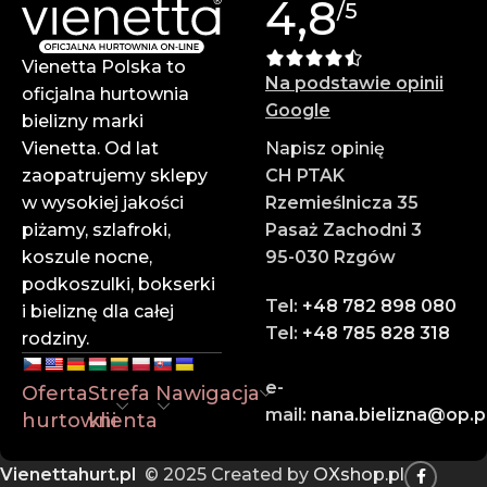
4,8
/5
Produkty Vienetta powstają w Turcji z wysokiej jakości
materiałów – są trwałe i komfortowe w noszeniu.
Vienetta Polska to
Na podstawie opinii
✔ Atrakcyjne ceny hurtowe
oficjalna hurtownia
Google
Zarabiaj więcej dzięki konkurencyjnym cenom i
bielizny marki
wysokim marżom.
Vienetta. Od lat
Napisz opinię
zaopatrujemy sklepy
CH PTAK
✔ Profesjonalna obsługa
w wysokiej jakości
Rzemieślnicza 35
Zespół doświadczonych doradców służy pomocą na
piżamy, szlafroki,
Pasaż Zachodni 3
każdym etapie zamówienia.
koszule nocne,
95-030 Rzgów
podkoszulki, bokserki
✔ Szybka wysyłka
Tel:
+48 782 898 080
i bieliznę dla całej
Dzięki sprawnej logistyce i współpracy z
Tel:
+48 785 828 318
rodziny.
renomowanymi firmami kurierskimi – Twoje
zamówienie dotrze na czas.
e-
Oferta
Strefa
Nawigacja
mail:
nana.bielizna@op.p
hurtowni
klienta
Zaufaj liderowi w branży hurtowej bielizny online.
Dołącz do naszych klientów i rozwijaj swój biznes z
Vienettahurt.pl
© 2025 Created by
OXshop.pl
Vienettą!