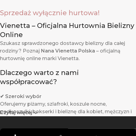
Sprzedaż wyłącznie hurtowa!
Vienetta – Oficjalna Hurtownia Bielizny
Online
Szukasz sprawdzonego dostawcy bielizny dla całej
rodziny? Poznaj
Nana Vienetta Polska
– oficjalną
hurtownię online marki Vienetta.
Dlaczego warto z nami
współpracować?
✔ Szeroki wybór
Oferujemy piżamy, szlafroki, koszule nocne,
podkoszulki, bokserki i bieliznę dla kobiet, mężczyzn i
Czytaj więcej
dzieci.
✔ Gwarantowana jakość