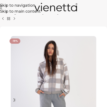
Skip to navigation
Skip to main content
Strona główna
Dla niej
Piżamy Damskie
Polarowe
-18%