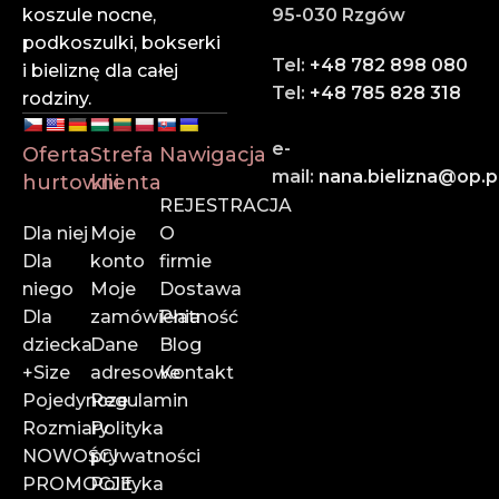
każdym etapie zamówienia.
koszule nocne,
95-030 Rzgów
podkoszulki, bokserki
✔ Szybka wysyłka
Tel:
+48 782 898 080
i bieliznę dla całej
Dzięki sprawnej logistyce i współpracy z
Tel:
+48 785 828 318
rodziny.
renomowanymi firmami kurierskimi – Twoje
zamówienie dotrze na czas.
e-
Oferta
Strefa
Nawigacja
mail:
nana.bielizna@op.p
hurtowni
klienta
Zaufaj liderowi w branży hurtowej bielizny online.
REJESTRACJA
Dołącz do naszych klientów i rozwijaj swój biznes z
Dla niej
Moje
O
Vienettą!
Dla
konto
firmie
niego
Moje
Dostawa
📍
Rzemieślnicza 35, Pasaż Zachodni 3, 95-030 Rzgów
Dla
zamówienia
Płatność
📞
785 828 318
dziecka
Dane
Blog
📧
vienettapolska@onet.pl
+Size
adresowe
Kontakt
Pojedyncze
Regulamin
Rozmiary
Polityka
NOWOŚCI
prywatności
PROMOCJE
Polityka