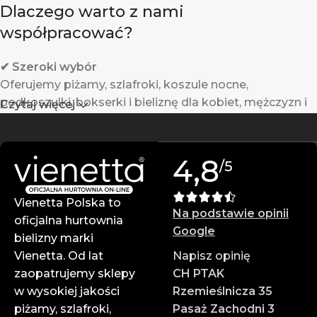
Dlaczego warto z nami
współpracować?
✔ Szeroki wybór
Oferujemy piżamy, szlafroki, koszule nocne,
podkoszulki, bokserki i bieliznę dla kobiet, mężczyzn i
Czytaj więcej
dzieci.
✔ Gwarantowana jakość
4,8
/5
Produkty Vienetta powstają w Turcji z wysokiej jakości
materiałów – są trwałe i komfortowe w noszeniu.
Vienetta Polska to
Na podstawie opinii
✔ Atrakcyjne ceny hurtowe
oficjalna hurtownia
Google
Zarabiaj więcej dzięki konkurencyjnym cenom i
bielizny marki
wysokim marżom.
Vienetta. Od lat
Napisz opinię
zaopatrujemy sklepy
CH PTAK
✔ Profesjonalna obsługa
w wysokiej jakości
Rzemieślnicza 35
Zespół doświadczonych doradców służy pomocą na
piżamy, szlafroki,
Pasaż Zachodni 3