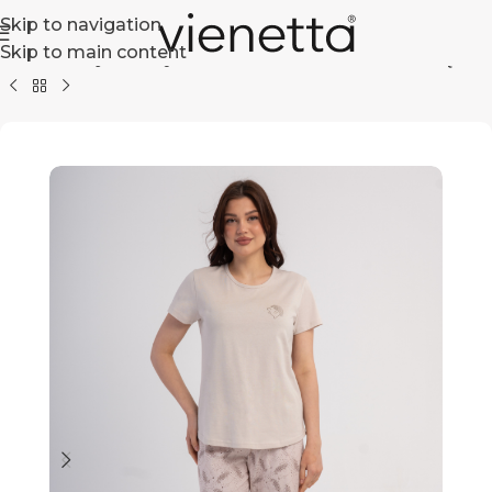
Skip to navigation
Skip to main content
ówna
Dla niej
Piżamy Damskie
Bawełniane
Krótki rękaw