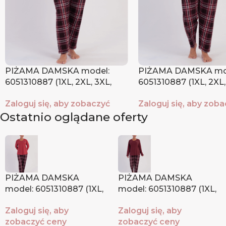
PIŻAMA DAMSKA model:
PIŻAMA DAMSKA mo
6051310887 (1XL, 2XL, 3XL,
6051310887 (1XL, 2XL,
4XL)
4XL)
Zaloguj się, aby zobaczyć
Zaloguj się, aby zob
Ostatnio oglądane oferty
ceny
ceny
PIŻAMA DAMSKA
PIŻAMA DAMSKA
model: 6051310887 (1XL,
model: 6051310887 (1XL,
2XL, 3XL, 4XL)
2XL, 3XL, 4XL)
Zaloguj się, aby
Zaloguj się, aby
zobaczyć ceny
zobaczyć ceny