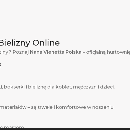
Bielizny Online
ziny? Poznaj
Nana Vienetta Polska
– oficjalną hurtowni
?
 bokserki i bieliznę dla kobiet, mężczyzn i dzieci.
 materiałów – są trwałe i komfortowe w noszeniu.
im marżom.