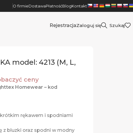
O firmie
Dostawa
Płatność
Blog
Kontakt
Rejestracja
Zaloguj się
Szukaj
 model: 4213 (M, L,
zobaczyć ceny
ghttex Homewear – kod
 krótkim rękawem i spodniami
ę z bluzki oraz spodni w modny