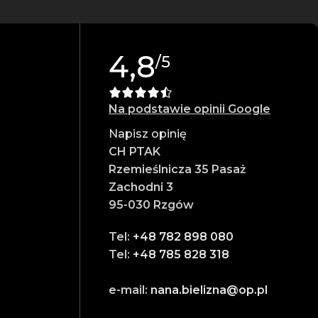
4,8
/5
s.
Na podstawie opinii Google
Napisz opinię
CH PTAK
Rzemieślnicza 35 Pasaż
Zachodni 3
95-030 Rzgów
Tel:
+48 782 898 080
Tel:
+48 785 828 318
e-mail:
nana.bielizna@op.pl