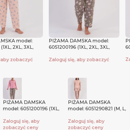
MSKA model:
PIŻAMA DAMSKA model:
P
(1XL, 2XL, 3XL,
6051200196 (1XL, 2XL, 3XL,
60
4XL)
Z
, aby zobaczyć
Zaloguj się, aby zobaczyć
c
ceny
PIŻAMA DAMSKA
PIŻAMA DAMSKA
model: 6051200196 (1XL,
model: 6051290821 (M, L,
2XL, 3XL, 4XL)
XL, XXL)
Zaloguj się, aby
Zaloguj się, aby
zobaczyć ceny
zobaczyć ceny