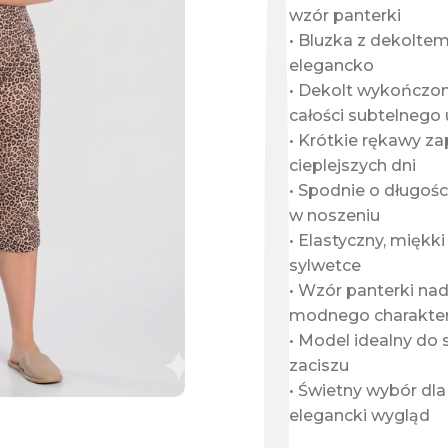
wzór panterki
• Bluzka z dekoltem
elegancko
• Dekolt wykończo
całości subtelnego
• Krótkie rękawy 
cieplejszych dni
• Spodnie o długośc
w noszeniu
• Elastyczny, miękk
sylwetce
• Wzór panterki na
modnego charakte
• Model idealny do
zaciszu
• Świetny wybór dla
elegancki wygląd