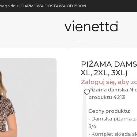
 samego dnia | DARMOWA DOSTAWA OD 1500zł
IŻAMA DAMSKA model: 4213 (M, L, XL, 2XL, 3XL)
PIŻAMA DAMSKA
XL, 2XL, 3XL)
Zaloguj się, aby 
Piżama damska Ni
produktu 4213
Cechy produktu:
• Damska piżama z
3/4
• Komplet składa si