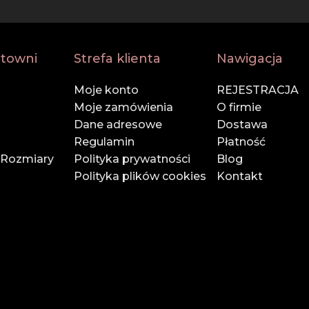
żdym etapie zamówienia.
rtowni
Strefa klienta
Nawigacja
Moje konto
REJESTRACJA
 firmami kurierskimi – Twoje zamówienie dotrze na cza
Moje zamówienia
O firmie
Dane adresowe
Dostawa
nettą!
Regulamin
Płatność
 Rozmiary
Polityka prywatności
Blog
Polityka plików cookies
Kontakt
E