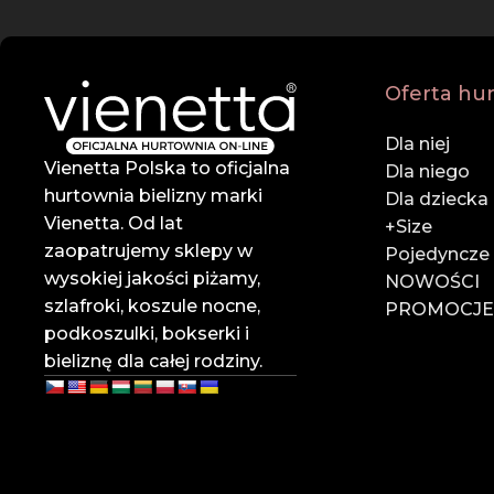
✔ Profesjonalna obsługa
Zespół doświadczonych doradców służy pomocą na ka
Oferta hu
✔ Szybka wysyłka
Dla niej
Dzięki sprawnej logistyce i współpracy z renomowanymi
Vienetta Polska to oficjalna
Dla niego
hurtownia bielizny marki
Zaufaj liderowi w branży hurtowej bielizny online.
Dla dziecka
Vienetta. Od lat
Dołącz do naszych klientów i rozwijaj swój biznes z Vie
+Size
zaopatrujemy sklepy w
Pojedyncze
📍
Rzemieślnicza 35, Pasaż Zachodni 3, 95-030 Rzgów
wysokiej jakości piżamy,
NOWOŚCI
📞
785 828 318
szlafroki, koszule nocne,
PROMOCJ
📧
vienettapolska@onet.pl
podkoszulki, bokserki i
bieliznę dla całej rodziny.