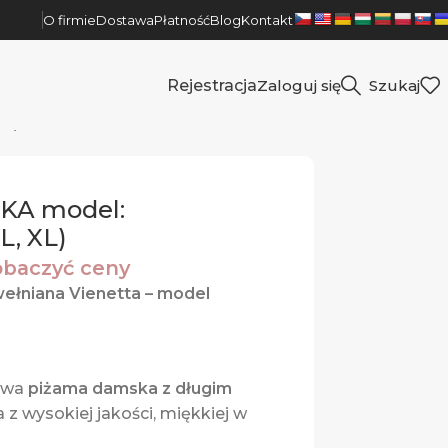
O firmie
Dostawa
Płatność
Blog
Kontakt
Rejestracja
Zaloguj się
Szukaj
XL)
KA model:
L, XL)
zobaczyć ceny
łniana Vienetta – model
lowa
piżama damska z długim
 z wysokiej jakości, miękkiej w