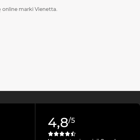
ę online marki Vienetta.
4,8
/5
s.