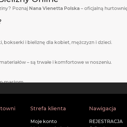
ziny? Poznaj
Nana Vienetta Polska
– oficjalną hurtowni
?
 bokserki i bieliznę dla kobiet, mężczyzn i dzieci.
 materiałów – są trwałe i komfortowe w noszeniu.
im marżom.
żdym etapie zamówienia.
rtowni
Strefa klienta
Nawigacja
Moje konto
REJESTRACJA
 firmami kurierskimi – Twoje zamówienie dotrze na cza