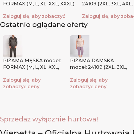
FORMAX (M, L, XL, XXL, XXXL)
24109 (2XL, 3XL, 4XL,
Zaloguj się, aby zobaczyć
Zaloguj się, aby zob
ceny
ceny
Ostatnio oglądane oferty
PIŻAMA MĘSKA model:
PIŻAMA DAMSKA
FORMAX (M, L, XL, XXL,
model: 24109 (2XL, 3XL,
XXXL)
4XL, 5XL)
Zaloguj się, aby
Zaloguj się, aby
zobaczyć ceny
zobaczyć ceny
Sprzedaż wyłącznie hurtowa!
Vienetta – Oficjalna Hurtownia 