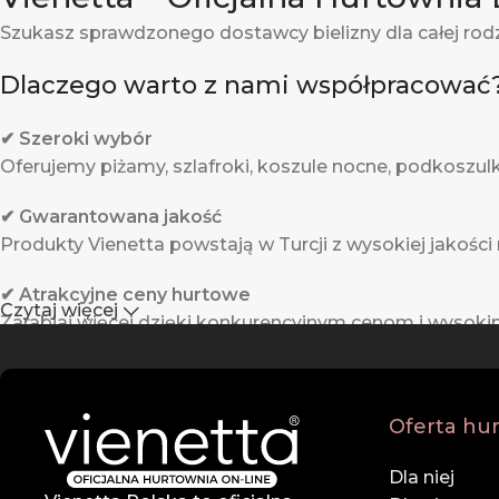
Szukasz sprawdzonego dostawcy bielizny dla całej rod
Dlaczego warto z nami współpracować
✔ Szeroki wybór
Oferujemy piżamy, szlafroki, koszule nocne, podkoszulki,
✔ Gwarantowana jakość
Produkty Vienetta powstają w Turcji z wysokiej jakości
✔ Atrakcyjne ceny hurtowe
Czytaj więcej
Zarabiaj więcej dzięki konkurencyjnym cenom i wysok
✔ Profesjonalna obsługa
Zespół doświadczonych doradców służy pomocą na ka
Oferta hu
✔ Szybka wysyłka
Dla niej
Dzięki sprawnej logistyce i współpracy z renomowanymi