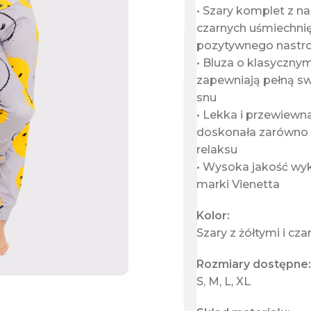
• Szary komplet z na
czarnych uśmiechnięt
pozytywnego nastro
• Bluza o klasycznym
zapewniają pełną s
snu
• Lekka i przewiewna
doskonała zarówno 
relaksu
• Wysoka jakość wyk
marki Vienetta
Kolor:
Szary z żółtymi i c
Rozmiary dostępne:
S, M, L, XL