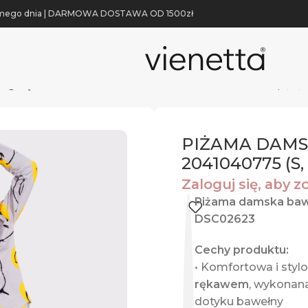
 samego dnia | DARMOWA DOSTAWA OD 1500zł
ługi rękaw
PIŻAMA DAMSKA model: 2041040775 (S, L, 
PIŻAMA DAMS
2041040775 (S, 
Zaloguj się, aby 
Piżama damska bawe
DSC02623
Cechy produktu:
• Komfortowa i sty
rękawem
, wykonana
dotyku bawełny