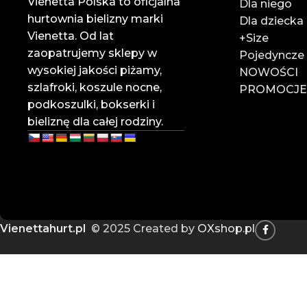
Vienetta Polska to oficjalna
Dla niego
hurtownia bielizny marki
Zaufaj liderowi w branży hurtowej bielizny online.
Dla dziecka
Vienetta. Od lat
Dołącz do naszych klientów i rozwijaj swój biznes z Vie
+Size
zaopatrujemy sklepy w
Pojedyncze
📍
Rzemieślnicza 35, Pasaż Zachodni 3, 95-030 Rzgów
wysokiej jakości piżamy,
NOWOŚCI
📞
785 828 318
szlafroki, koszule nocne,
PROMOCJ
📧
vienettapolska@onet.pl
podkoszulki, bokserki i
bieliznę dla całej rodziny.
Vienettahurt.pl
© 2025 Created by
OXshop.pl