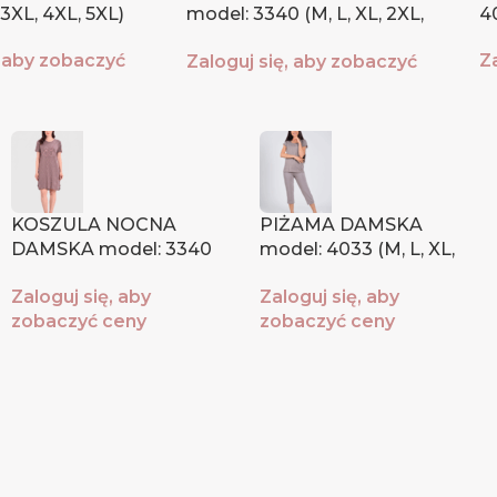
 3XL, 4XL, 5XL)
model: 3340 (M, L, XL, 2XL,
40
3XL)
, aby zobaczyć
Z
Zaloguj się, aby zobaczyć
c
ceny
KOSZULA NOCNA
PIŻAMA DAMSKA
DAMSKA model: 3340
model: 4033 (M, L, XL,
(M, L, XL, 2XL, 3XL)
2XL, 3XL)
Zaloguj się, aby
Zaloguj się, aby
zobaczyć ceny
zobaczyć ceny