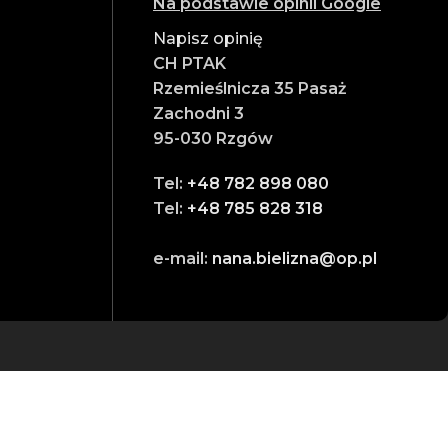
Na podstawie opinii Google
Napisz opinię
CH PTAK
Rzemieślnicza 35 Pasaż
Zachodni 3
95-030 Rzgów
Tel:
+48 782 898 080
Tel:
+48 785 828 318
e-mail:
nana.bielizna@op.pl