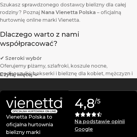
Szukasz sprawdzonego dostawcy bielizny dla całej
rodziny? Poznaj
Nana Vienetta Polska
– oficjalną
hurtownię online marki Vienetta.
Dlaczego warto z nami
współpracować?
✔ Szeroki wybór
Oferujemy piżamy, szlafroki, koszule nocne,
podkoszulki, bokserki i bieliznę dla kobiet, mężczyzn i
Czytaj więcej
dzieci.
✔ Gwarantowana jakość
4,8
/5
Produkty Vienetta powstają w Turcji z wysokiej jakości
materiałów – są trwałe i komfortowe w noszeniu.
Vienetta Polska to
Na podstawie opinii
✔ Atrakcyjne ceny hurtowe
oficjalna hurtownia
Google
Zarabiaj więcej dzięki konkurencyjnym cenom i
bielizny marki