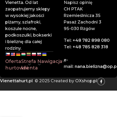
wysokim marżom.
Vienetta. Od lat
Napisz opinię
zaopatrujemy sklepy
CH PTAK
✔ Profesjonalna obsługa
w wysokiej jakości
Rzemieślnicza 35
Zespół doświadczonych doradców służy pomocą na
piżamy, szlafroki,
Pasaż Zachodni 3
każdym etapie zamówienia.
koszule nocne,
95-030 Rzgów
podkoszulki, bokserki
✔ Szybka wysyłka
Tel:
+48 782 898 080
i bieliznę dla całej
Dzięki sprawnej logistyce i współpracy z
Tel:
+48 785 828 318
rodziny.
renomowanymi firmami kurierskimi – Twoje
zamówienie dotrze na czas.
e-
Oferta
Strefa
Nawigacja
mail:
nana.bielizna@op.p
hurtowni
klienta
Zaufaj liderowi w branży hurtowej bielizny online.
Dołącz do naszych klientów i rozwijaj swój biznes z
Vienettahurt.pl
© 2025 Created by
OXshop.pl
Vienettą!
📍
Rzemieślnicza 35, Pasaż Zachodni 3, 95-030 Rzgów
📞
785 828 318
📧
vienettapolska@onet.pl