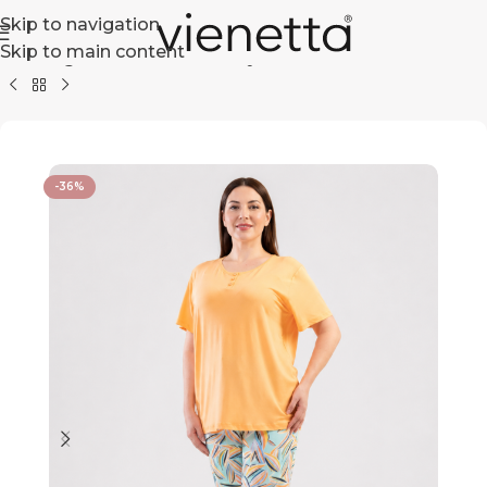
Skip to navigation
Skip to main content
Strona główna
+ Size
Piżamy Damskie
Wiskozowe
-36%