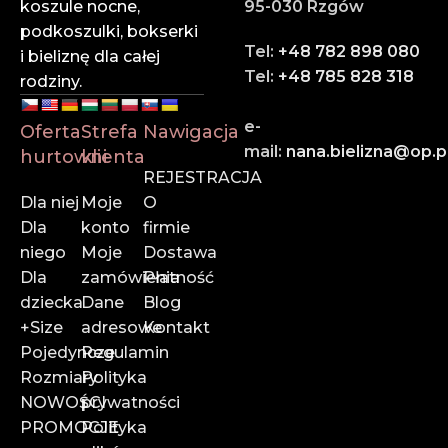
koszule nocne,
95-030 Rzgów
podkoszulki, bokserki
✔ Szybka wysyłka
Tel:
+48 782 898 080
i bieliznę dla całej
Dzięki sprawnej logistyce i współpracy z
Tel:
+48 785 828 318
rodziny.
renomowanymi firmami kurierskimi – Twoje
zamówienie dotrze na czas.
e-
Oferta
Strefa
Nawigacja
mail:
nana.bielizna@op.p
hurtowni
klienta
Zaufaj liderowi w branży hurtowej bielizny online.
REJESTRACJA
Dołącz do naszych klientów i rozwijaj swój biznes z
Dla niej
Moje
O
Vienettą!
Dla
konto
firmie
niego
Moje
Dostawa
📍
Rzemieślnicza 35, Pasaż Zachodni 3, 95-030 Rzgów
Dla
zamówienia
Płatność
📞
785 828 318
dziecka
Dane
Blog
📧
vienettapolska@onet.pl
+Size
adresowe
Kontakt
Pojedyncze
Regulamin
Rozmiary
Polityka
NOWOŚCI
prywatności
PROMOCJE
Polityka