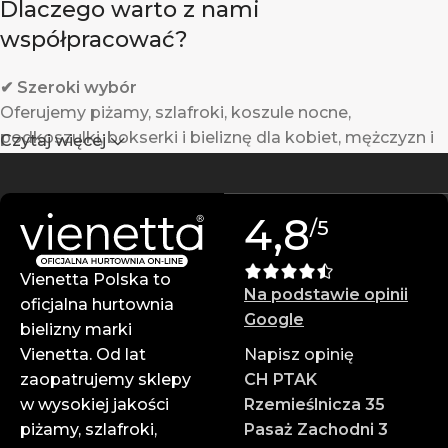
Dlaczego warto z nami
współpracować?
✔ Szeroki wybór
Oferujemy piżamy, szlafroki, koszule nocne,
podkoszulki, bokserki i bieliznę dla kobiet, mężczyzn i
Czytaj więcej
dzieci.
✔ Gwarantowana jakość
4,8
/5
Produkty Vienetta powstają w Turcji z wysokiej jakości
materiałów – są trwałe i komfortowe w noszeniu.
Vienetta Polska to
Na podstawie opinii
✔ Atrakcyjne ceny hurtowe
oficjalna hurtownia
Google
Zarabiaj więcej dzięki konkurencyjnym cenom i
bielizny marki
wysokim marżom.
Vienetta. Od lat
Napisz opinię
zaopatrujemy sklepy
CH PTAK
✔ Profesjonalna obsługa
w wysokiej jakości
Rzemieślnicza 35
Zespół doświadczonych doradców służy pomocą na
piżamy, szlafroki,
Pasaż Zachodni 3
każdym etapie zamówienia.