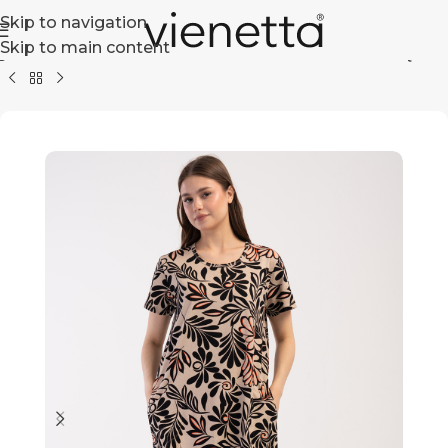
Skip to navigation
Skip to main content
 główna
+ Size
koszule nocne
Bawełniane
Krótki Rękaw