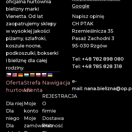
✔ Atrakcyjne ceny hurtowe
oficjalna hurtownia
Google
Zarabiaj więcej dzięki konkurencyjnym cenom i
bielizny marki
wysokim marżom.
Vienetta. Od lat
Napisz opinię
zaopatrujemy sklepy
CH PTAK
✔ Profesjonalna obsługa
w wysokiej jakości
Rzemieślnicza 35
Zespół doświadczonych doradców służy pomocą na
piżamy, szlafroki,
Pasaż Zachodni 3
każdym etapie zamówienia.
koszule nocne,
95-030 Rzgów
podkoszulki, bokserki
✔ Szybka wysyłka
Tel:
+48 782 898 080
i bieliznę dla całej
Dzięki sprawnej logistyce i współpracy z
Tel:
+48 785 828 318
rodziny.
renomowanymi firmami kurierskimi – Twoje
zamówienie dotrze na czas.
e-
Oferta
Strefa
Nawigacja
mail:
nana.bielizna@op.p
hurtowni
klienta
Zaufaj liderowi w branży hurtowej bielizny online.
REJESTRACJA
Dołącz do naszych klientów i rozwijaj swój biznes z
Dla niej
Moje
O
Vienettą!
Dla
konto
firmie
niego
Moje
Dostawa
📍
Rzemieślnicza 35, Pasaż Zachodni 3, 95-030 Rzgów
Dla
zamówienia
Płatność
📞
785 828 318