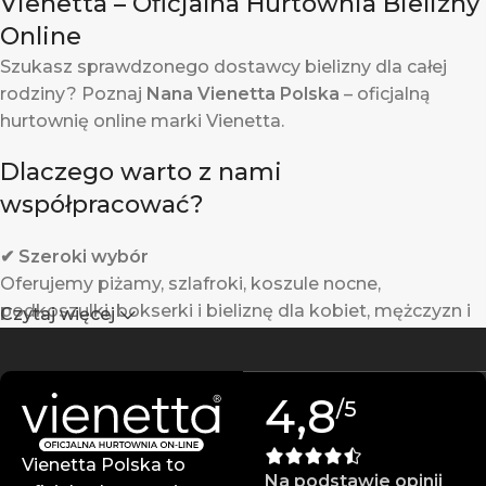
Vienetta – Oficjalna Hurtownia Bielizny
Online
Szukasz sprawdzonego dostawcy bielizny dla całej
rodziny? Poznaj
Nana Vienetta Polska
– oficjalną
hurtownię online marki Vienetta.
Dlaczego warto z nami
współpracować?
✔ Szeroki wybór
Oferujemy piżamy, szlafroki, koszule nocne,
podkoszulki, bokserki i bieliznę dla kobiet, mężczyzn i
Czytaj więcej
dzieci.
✔ Gwarantowana jakość
4,8
/5
Produkty Vienetta powstają w Turcji z wysokiej jakości
materiałów – są trwałe i komfortowe w noszeniu.
Vienetta Polska to
Na podstawie opinii