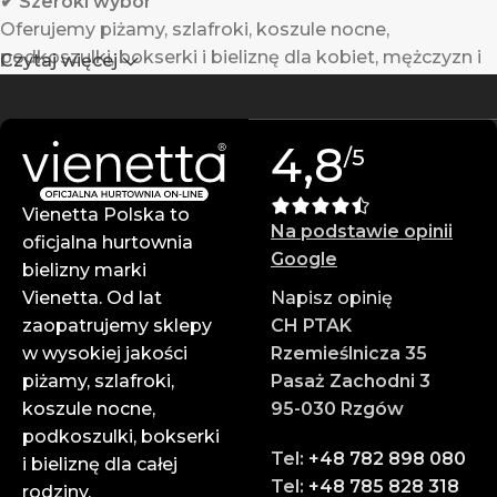
✔ Szeroki wybór
Oferujemy piżamy, szlafroki, koszule nocne,
podkoszulki, bokserki i bieliznę dla kobiet, mężczyzn i
Czytaj więcej
dzieci.
✔ Gwarantowana jakość
4,8
/5
Produkty Vienetta powstają w Turcji z wysokiej jakości
materiałów – są trwałe i komfortowe w noszeniu.
Vienetta Polska to
Na podstawie opinii
✔ Atrakcyjne ceny hurtowe
oficjalna hurtownia
Google
Zarabiaj więcej dzięki konkurencyjnym cenom i
bielizny marki
wysokim marżom.
Vienetta. Od lat
Napisz opinię
zaopatrujemy sklepy
CH PTAK
✔ Profesjonalna obsługa
w wysokiej jakości
Rzemieślnicza 35
Zespół doświadczonych doradców służy pomocą na
piżamy, szlafroki,
Pasaż Zachodni 3
każdym etapie zamówienia.
koszule nocne,
95-030 Rzgów
podkoszulki, bokserki
✔ Szybka wysyłka
Tel:
+48 782 898 080
i bieliznę dla całej
Dzięki sprawnej logistyce i współpracy z
Tel:
+48 785 828 318
rodziny.