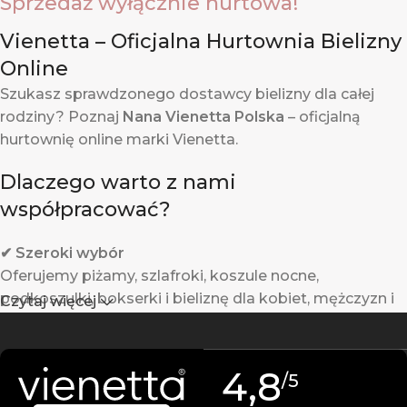
Sprzedaż wyłącznie hurtowa!
Vienetta – Oficjalna Hurtownia Bielizny
Online
Szukasz sprawdzonego dostawcy bielizny dla całej
rodziny? Poznaj
Nana Vienetta Polska
– oficjalną
hurtownię online marki Vienetta.
Dlaczego warto z nami
współpracować?
✔ Szeroki wybór
Oferujemy piżamy, szlafroki, koszule nocne,
podkoszulki, bokserki i bieliznę dla kobiet, mężczyzn i
Czytaj więcej
dzieci.
✔ Gwarantowana jakość
4,8
/5
Produkty Vienetta powstają w Turcji z wysokiej jakości