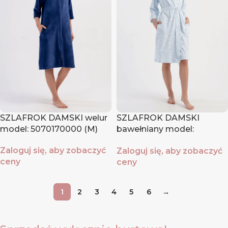
SZLAFROK DAMSKI welur
SZLAFROK DAMSKI
model: 5070170000 (M)
bawełniany model:
5032380483 (S, XXL)
Zaloguj się, aby zobaczyć
Zaloguj się, aby zobaczyć
ceny
ceny
1
2
3
4
5
6
→