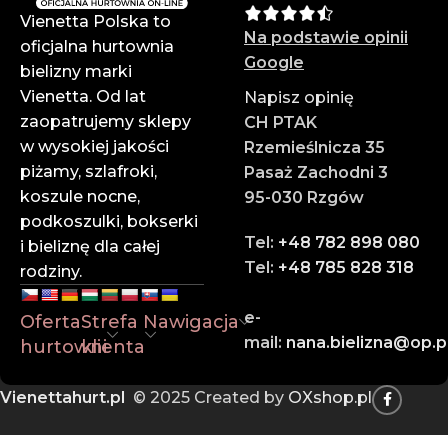
materiałów – są trwałe i komfortowe w noszeniu.
Vienetta Polska to
Na podstawie opinii
✔ Atrakcyjne ceny hurtowe
oficjalna hurtownia
Google
Zarabiaj więcej dzięki konkurencyjnym cenom i
bielizny marki
wysokim marżom.
Vienetta. Od lat
Napisz opinię
zaopatrujemy sklepy
CH PTAK
✔ Profesjonalna obsługa
w wysokiej jakości
Rzemieślnicza 35
Zespół doświadczonych doradców służy pomocą na
piżamy, szlafroki,
Pasaż Zachodni 3
każdym etapie zamówienia.
koszule nocne,
95-030 Rzgów
podkoszulki, bokserki
✔ Szybka wysyłka
Tel:
+48 782 898 080
i bieliznę dla całej
Dzięki sprawnej logistyce i współpracy z
Tel:
+48 785 828 318
rodziny.
renomowanymi firmami kurierskimi – Twoje
zamówienie dotrze na czas.
e-
Oferta
Strefa
Nawigacja
mail:
nana.bielizna@op.p
hurtowni
klienta
Zaufaj liderowi w branży hurtowej bielizny online.
Dołącz do naszych klientów i rozwijaj swój biznes z
Vienettahurt.pl
© 2025 Created by
OXshop.pl
Vienettą!