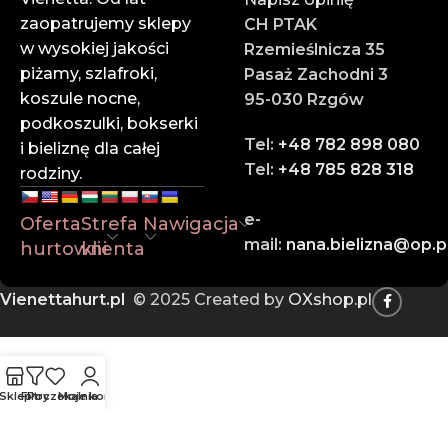
każdym etapie zamówienia.
zaopatrujemy sklepy
CH PTAK
w wysokiej jakości
Rzemieślnicza 35
✔ Szybka wysyłka
piżamy, szlafroki,
Pasaż Zachodni 3
Dzięki sprawnej logistyce i współpracy z
koszule nocne,
95-030 Rzgów
renomowanymi firmami kurierskimi – Twoje
podkoszulki, bokserki
zamówienie dotrze na czas.
Tel:
+48 782 898 080
i bieliznę dla całej
Tel:
+48 785 828 318
rodziny.
Zaufaj liderowi w branży hurtowej bielizny online.
Dołącz do naszych klientów i rozwijaj swój biznes z
e-
Oferta
Strefa
Nawigacja
Vienettą!
mail:
nana.bielizna@op.p
hurtowni
klienta
📍
Rzemieślnicza 35, Pasaż Zachodni 3, 95-030 Rzgów
📞
785 828 318
Vienettahurt.pl
© 2025 Created by
OXshop.pl
📧
vienettapolska@onet.pl
Sklep
Filtry
Poczekalnia
Moje konto