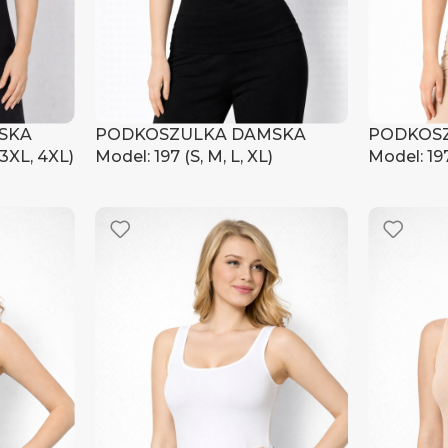
SKA
PODKOSZULKA DAMSKA
PODKOS
 3XL, 4XL)
Model: 197 (S, M, L, XL)
Model: 197
czyć ceny
Zaloguj się, aby zobaczyć ceny
Zaloguj s