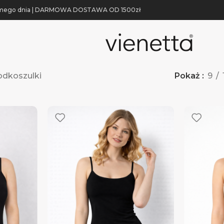
 samego dnia | DARMOWA DOSTAWA OD 1500zł
odkoszulki
Pokaż
9