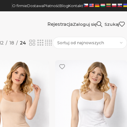
O firmie
Dostawa
Płatność
Blog
Kontakt
Rejestracja
Zaloguj się
Szukaj
12
18
24