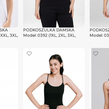
SKA
PODKOSZULKA DAMSKA
PODKOS
 XXL, 3XL,
Model: 0392 (1XL, 2XL, 3XL,
Model: 03
4XL)
4XL)
czyć ceny
Zaloguj się, aby zobaczyć ceny
Zaloguj s