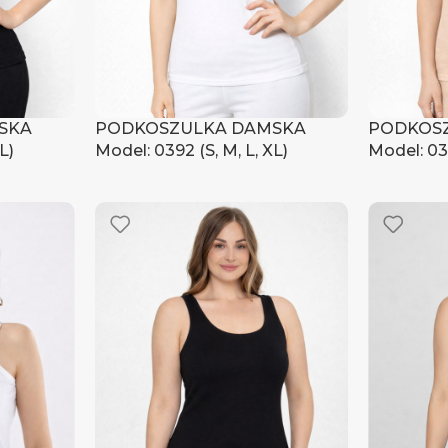
SKA
PODKOSZULKA DAMSKA
PODKOS
L)
Model: 0392 (S, M, L, XL)
Model: 039
czyć ceny
Zaloguj się, aby zobaczyć ceny
Zaloguj s