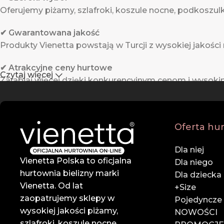
Oferujemy piżamy, szlafroki, koszule nocne, podkoszulki,
✔ Gwarantowana jakość
Produkty Vienetta powstają w Turcji z wysokiej jakości
✔ Atrakcyjne ceny hurtowe
Czytaj więcej
Zarabiaj więcej dzięki konkurencyjnym cenom i wysok
✔ Profesjonalna obsługa
Zespół doświadczonych doradców służy pomocą na ka
Oferta hu
✔ Szybka wysyłka
Dla niej
Dzięki sprawnej logistyce i współpracy z renomowanymi
Vienetta Polska to oficjalna
Dla niego
hurtownia bielizny marki
Zaufaj liderowi w branży hurtowej bielizny online.
Dla dziecka
Vienetta. Od lat
Dołącz do naszych klientów i rozwijaj swój biznes z Vie
+Size
zaopatrujemy sklepy w
Pojedyncze
📍
Rzemieślnicza 35, Pasaż Zachodni 3, 95-030 Rzgów
wysokiej jakości piżamy,
NOWOŚCI
📞
785 828 318
szlafroki, koszule nocne,