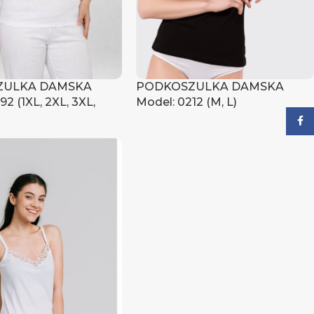
ZULKA DAMSKA
PODKOSZULKA DAMSKA
92 (1XL, 2XL, 3XL,
Model: 0212 (M, L)
Face
Zaloguj się, aby zobaczyć ceny
ię, aby zobaczyć ceny