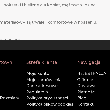
 bokserki i bieliznę dla kobiet, mężczyzn i dzieci.
 materiałów – są trwałe i komfortowe w noszeniu.
im marżom.
żdym etapie zamówienia.
rtowni
Strefa klienta
Nawigacja
Moje konto
REJESTRACJA
 firmami kurierskimi – Twoje zamówienie dotrze na cza
Moje zamówienia
O firmie
Dane adresowe
Dostawa
nettą!
Regulamin
Płatność
 Rozmiary
Polityka prywatności
Blog
Polityka plików cookies
Kontakt