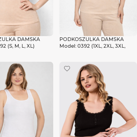
ZULKA DAMSKA
PODKOSZULKA DAMSKA
2 (S, M, L, XL)
Model: 0392 (1XL, 2XL, 3XL,
4XL)
ię, aby zobaczyć ceny
Zaloguj się, aby zobaczyć ceny