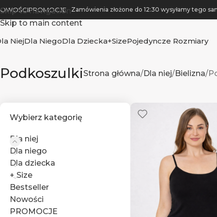
OWOŚCI
PROMOCJE
Zamówienia złożone do 12:30 wysyłamy tego
Skip to navigation
Skip to main content
la Niej
Dla Niego
Dla Dziecka
+Size
Pojedyncze Rozmiary
Podkoszulki
Strona główna
Dla niej
Bielizna
P
Wybierz kategorię
Dla niej
Dla niego
Dla dziecka
+ Size
Bestseller
Nowości
PROMOCJE