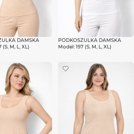
ZULKA DAMSKA
PODKOSZULKA DAMSKA
 (S, M, L, XL)
Model: 197 (S, M, L, XL)
ię, aby zobaczyć ceny
Zaloguj się, aby zobaczyć ceny