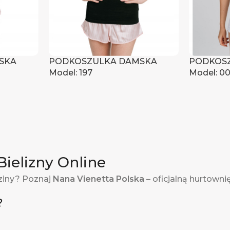
SKA
PODKOSZULKA DAMSKA
PODKOS
Model: 197
Model: 0
czyć ceny
Zaloguj się, aby zobaczyć ceny
Zaloguj s
Bielizny Online
ziny? Poznaj
Nana Vienetta Polska
– oficjalną hurtowni
?