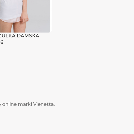
ZULKA DAMSKA
06
ię, aby zobaczyć ceny
ę online marki Vienetta.