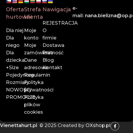
zamówienie dotrze na czas.
e-
Oferta
Strefa
Nawigacja
mail:
nana.bielizna@op.p
hurtowni
klienta
Zaufaj liderowi w branży hurtowej bielizny online.
REJESTRACJA
Dołącz do naszych klientów i rozwijaj swój biznes z
Dla niej
Moje
O
Vienettą!
Dla
konto
firmie
niego
Moje
Dostawa
📍
Rzemieślnicza 35, Pasaż Zachodni 3, 95-030 Rzgów
Dla
zamówienia
Płatność
📞
785 828 318
dziecka
Dane
Blog
📧
vienettapolska@onet.pl
+Size
adresowe
Kontakt
Pojedyncze
Regulamin
Rozmiary
Polityka
NOWOŚCI
prywatności
PROMOCJE
Polityka
plików
cookies
Vienettahurt.pl
© 2025 Created by
OXshop.pl